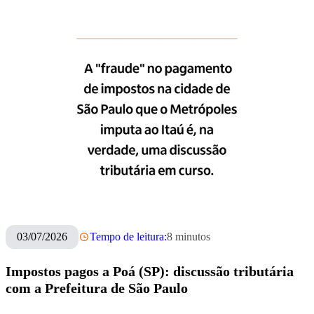
O banco respeita o jornalismo investigativo que aponta
falhas. O limite que estabelecemos é o da legalidade, das
normas éticas e do equilíbrio no debate público. A exatidão
dos fatos interessa a todos e, a partir de agora, nossa visão
estará formalmente registrada aqui.
03/07/2026
Tempo de leitura:
8
minutos
Impostos pagos a Poá (SP): discussão tributária
com a Prefeitura de São Paulo