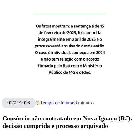
Mantivemos, por anos, um relacionamento colaborativo
com um veículo específico. No entanto, essa dinâmica
mudou em meados de abril de 2026. Em um período de 70
dias, foram publicadas 42 matérias e cerca de 50 posts em
redes sociais com informações deturpadas e sem o espaço
de resposta condizente com a prática jornalística. Essa
cobertura insistente distorce dados e nega o contraditório
nos mesmos canais em que as acusações são veiculadas,
desinformando o mercado, clientes e investidores.
Por isso, no exercício de um direito legítimo e
constitucional, criamos o Factópoles. Este espaço não se
dedica a checar notícias falsas do cotidiano (para isso,
temos o
ÉFake
). Trata-se de um registro de nossos
07/07/2026
Tempo de leitura:
8
minutos
posicionamentos oficiais, restabelecendo o equilíbrio no
debate público. Aqui estarão disponíveis, de forma
Consórcio não contratado em Nova Iguaçu (RJ):
transparente, os dados e as contextualizações que foram
decisão cumprida e processo arquivado
omitidos ou desconsiderados no momento da apuração
original.